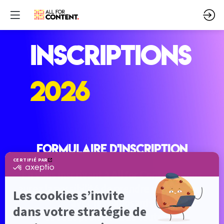
INSCRIPTIONS
2026
Formulaire d'inscription
En vous inscrivant à All for Content, vous
aurez la possibilité de prendre rendez-vous
avec les exposants
et vous profiterez de toutes les