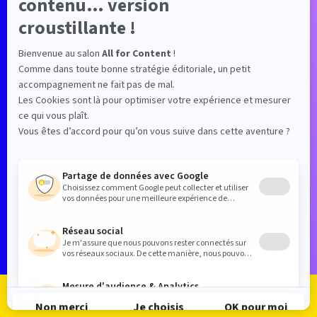
expériences qu'offre cette nouvelle édition.
Les inscriptions sont closes. ▶ Si
vous étiez inscrit(e) à l'édition 2026,
connectez-vous pour retrouver
votre espace et continuer de
networker ! ▶ Si vous souhaitez être
averti(e) des dates de la prochaine
édition 2027, contactez-nous via ce
formulaire et nous ne manquerons
pas de vous prévenir !
JE ME CONNECTE
CONTACTEZ-NOUS
Je m'inscris
Je me connecte
Le programme
Les exposants