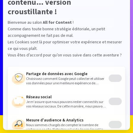
*
Fonction
*
Email
*
Téléphone
Site web
*
Objet
Cliquez pour sélectionner un élément
*
Message
Je m'inscris
Je me connecte
Le programme
Les exposants