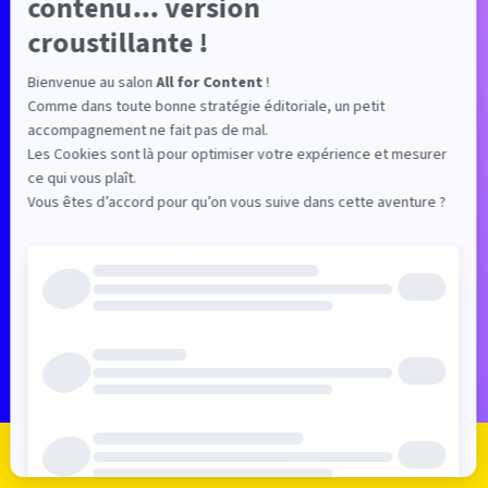
expériences qu'offre cette nouvelle édition.
Les inscriptions sont closes. ▶ Si
vous étiez inscrit(e) à l'édition 2026,
connectez-vous pour retrouver
votre espace et continuer de
networker ! ▶ Si vous souhaitez être
averti(e) des dates de la prochaine
édition 2027, contactez-nous via ce
formulaire et nous ne manquerons
pas de vous prévenir !
JE ME CONNECTE
CONTACTEZ-NOUS
Je m'inscris
Je me connecte
Le programme
Les exposants