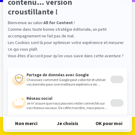
1 250
50
VISITEURS
EXPOSANTS
30
30
CONFÉRENCES
ATELIERS
2
Déjeuners
Je m'inscris
Je me connecte
Le programme
Les exposants