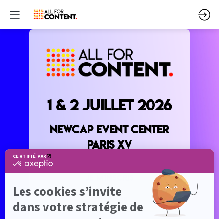
1 & 2 juillet 2026
NewCap Event Center
Paris XV
JE M'INSCRIS
J'EXPOSE