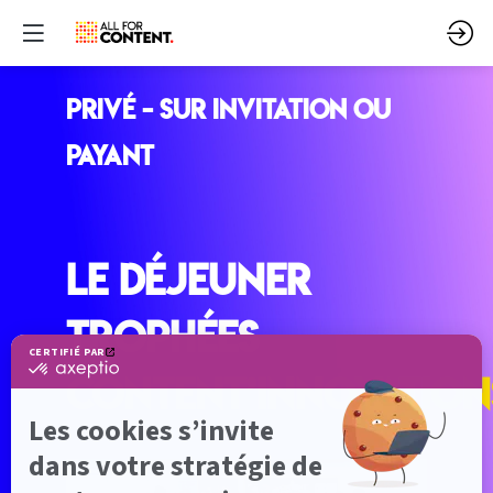
Privé - sur invitation ou
payant
Le Déjeuner
Trophées
Content’Innovation