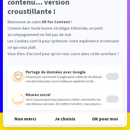
JEUDI 02 JUILLET •
11H15 - 14H30
SALLE EIFFEL
NEWCAP
EVENT
CENTER
Les Trophées
d’All
Je m'inscris
Je me connecte
Le programme
Les exposants