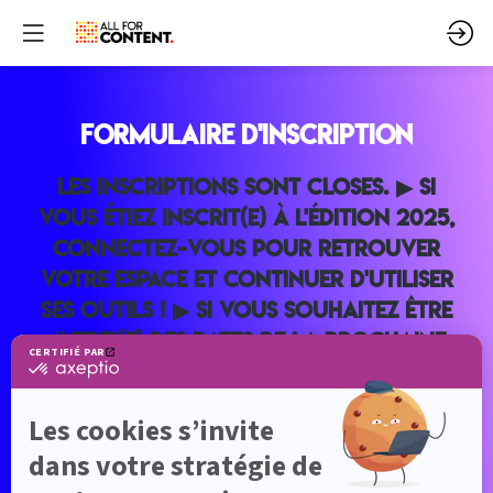
Formulaire d'inscription
Les inscriptions sont closes. ▶ Si
vous étiez inscrit(e) à l'édition 2025,
connectez-vous pour retrouver
votre espace et continuer d'utiliser
ses outils ! ▶ Si vous souhaitez être
averti(e) des dates de la prochaine
édition 2026, contactez-nous via ce
formulaire et nous ne manquerons
pas de vous prévenir !
JE ME CONNECTE
CONTACTEZ-NOUS