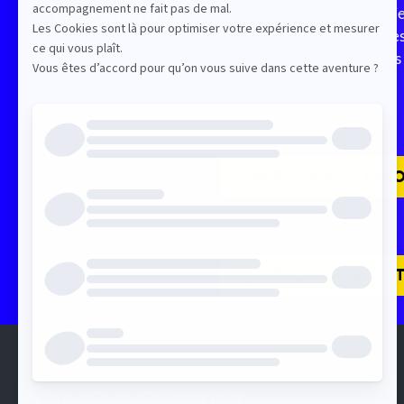
Description
bri
mes
vos
PARCOURS IA ET PRO
PARCOURS CONTENT
QUI SOMMES-NOUS ?