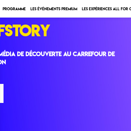
Programme
Les Événements Premium
Les expériences All for
EFSTORY
édia de découverte au carrefour de
on