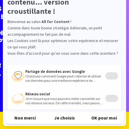
s
 et
ie
pts
r
,
Je m'inscris
Je me connecte
Le programme
Les exposants