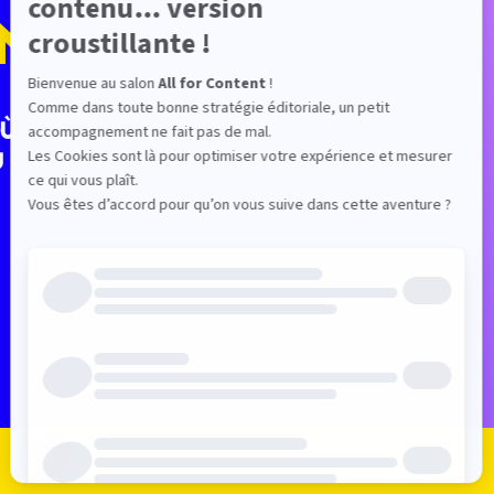
N
où
u
Je m'inscris
Je me connecte
Le programme
Les exposants