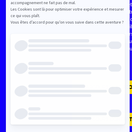
Description
Net
ent
de 
visi
per
pou
PARCOURS IA ET PRO
PARCOURS CONTENT