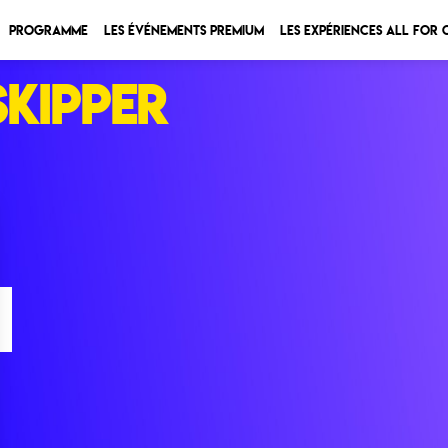
Programme
Les Événements Premium
Les expériences All for
SKIPPER