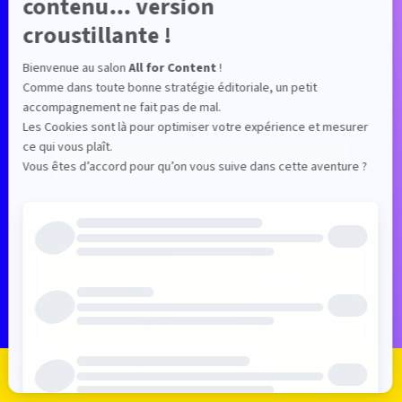
RETOUR LISTE EXPOSANTS
PARCOURS IA
PARCOURS
ET
CONTENT
PRODUCTIVITÉ
FACTORY ET
ÉDITORIALE
ORGANISATION
Je m'inscris
Je me connecte
Le programme
Les exposants