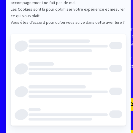
Description
Hum
les
pos
Sur
cré
PARCOURS IA ET PRO