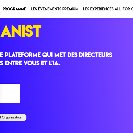
Programme
Les Événements Premium
Les expériences All for
ANIST
e plateforme qui met des directeurs
s entre vous et l'IA.
°26bis
t Organisation