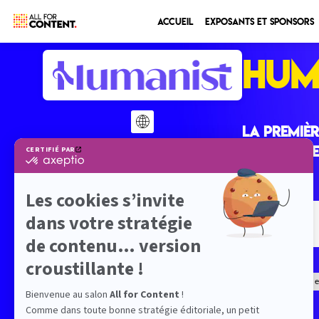
Accueil
Exposants et sponsors
HUM
La premièr
artistique
STAND
N
Content Factory e