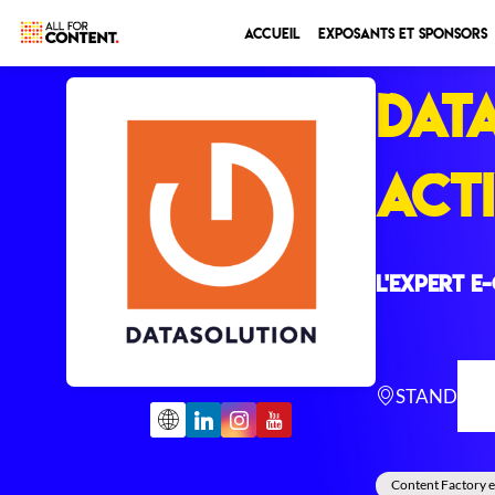
Accueil
Exposants et sponsors
DAT
ACT
L'expert e
STAND
N
Content Factory e