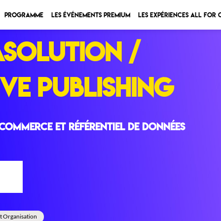
Programme
Les Événements Premium
Les expériences All for
ASOLUTION /
IVE PUBLISHING
-Commerce et référentiel de données
°33
t Organisation