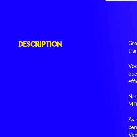
Description
Gro
tra
Vos 
que
effi
Not
MDM
Ave
per
Ven