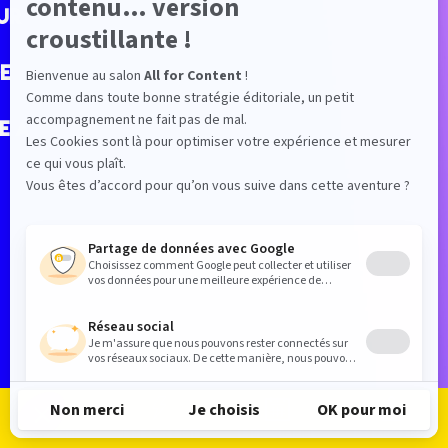
ur
e
e A
Je m'inscris
Je me connecte
Le programme
Les exposants