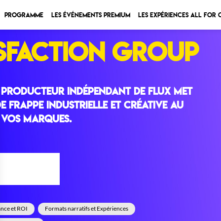
Programme
Les Événements Premium
Les expériences All for
ISFACTION GROUP
r producteur indépendant de flux met
e frappe industrielle et créative au
e vos marques.
ONFÉRENCE
nce et ROI
Formats narratifs et Expériences