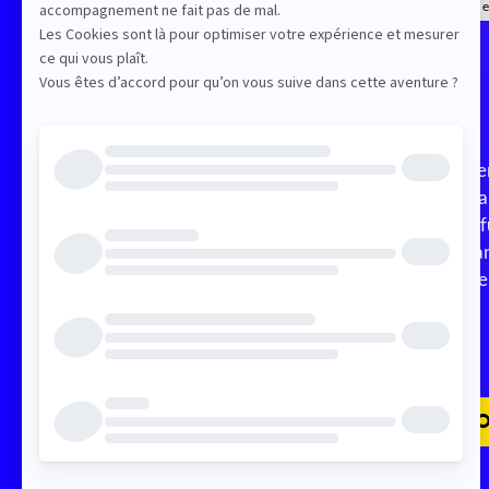
Content Factory e
Description
Pre
Bra
dif
man
une 
PARCOURS IA ET PRO