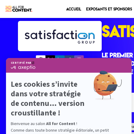
Accueil
Exposants et sponsors
SAT
Le premie
sa force d
service d
STAND
C
Content Performa