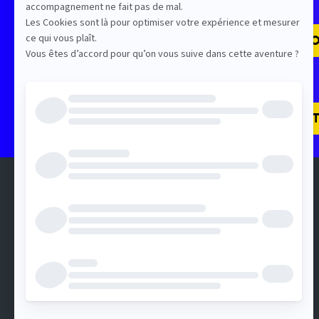
PARCOURS IA ET PRO
PARCOURS CONTENT
QUI SOMMES-NOUS ?
All for Content est un événement
organisé par DotEvents
5, allée de Fleury
92130 Issy-les-Moulineaux