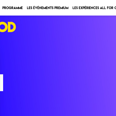
Programme
Les Événements Premium
Les expériences All for
POD