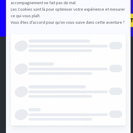
PARCOURS CONTENT
QUI SOMMES-NOUS ?
All for Content est un événement
organisé par DotEvents
5, allée de Fleury
92130 Issy-les-Moulineaux
Nous contacter