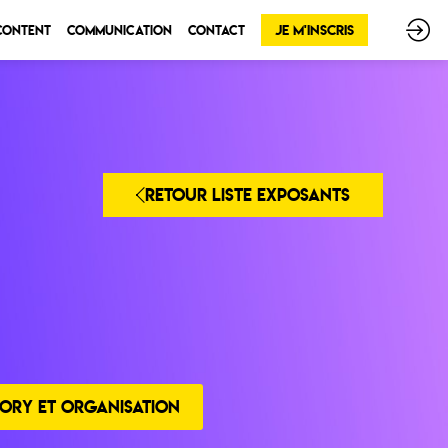
Je m'inscris
 Content
Communication
Contact
RETOUR LISTE EXPOSANTS
ORY ET ORGANISATION