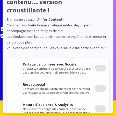
 et
us
RETOUR LISTE EXPOSANTS
Je m'inscris
Je me connecte
Le programme
Les exposants