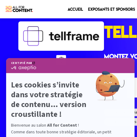
Accueil
Exposants et sponsors
TEL
Montez vo
STAND
N
Content Performa
Formats narratifs