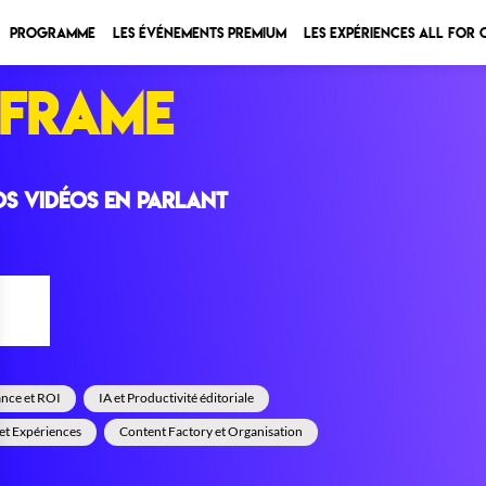
Programme
Les Événements Premium
Les expériences All for
LFRAME
s vidéos en parlant
°35
nce et ROI
IA et Productivité éditoriale
 et Expériences
Content Factory et Organisation