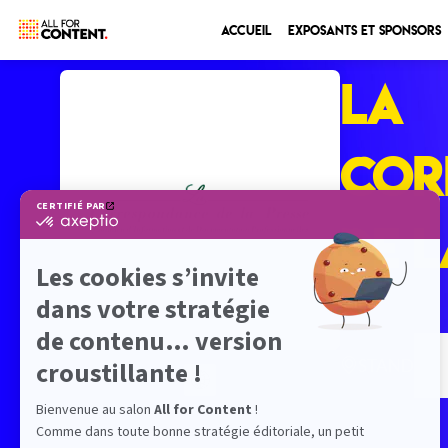
Accueil
Exposants et sponsors
LA
COR
DE L
STAND
-