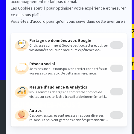
PARCOURS IA ET PRO
PARCOURS CONTENT
QUI SOMMES-NOUS ?
All for Content est un événement
organisé par DotEvents