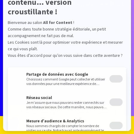
expériences qu'offre cette nouvelle édition.
Les inscriptions sont closes. ▶ Si
vous étiez inscrit(e) à l'édition 2026,
connectez-vous pour retrouver
votre espace et continuer de
networker ! ▶ Si vous souhaitez être
averti(e) des dates de la prochaine
édition 2027, contactez-nous via ce
formulaire et nous ne manquerons
pas de vous prévenir !
JE ME CONNECTE
CONTACTEZ-NOUS
Je m'inscris
Je me connecte
Le programme
Les exposants