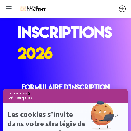
INSCRIPTIONS
2026
Formulaire d'inscription
En vous inscrivant à All for Content, vous
aurez la possibilité de prendre rendez-vous
avec les exposants
et vous profiterez de toutes les