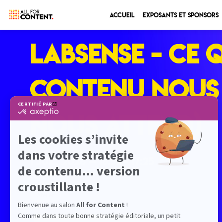
Accueil
Exposants et sponsors
LABSENSE - Ce 
contenu nous 
nous attend)
1 juil. 2026
—
16:55
-
17:25
Seine 1
Atelier