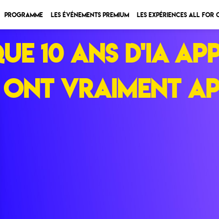
Programme
Les Événements Premium
Les expériences All for
que 10 ans d'IA ap
ont vraiment app