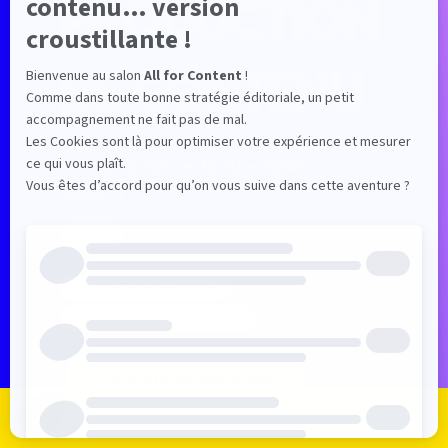
production
de contenu
1 juil. 2026
—
11:20
-
11:50
Seine 7
Atelier
IA et Productivité éditoriale
Content Factory et Organisation
RETOUR PROGRAMME
Je m'inscris
Je me connecte
Le programme
Les exposants