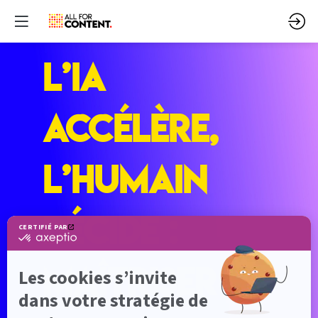
L’IA
accélère,
l’humain
décide :
maîtriser sa