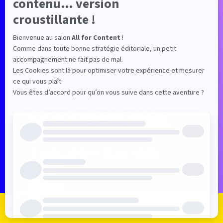
nouveaux
codes du
contenu
d'expertise
2 juil. 2026
—
12:40
-
13:10
Seine 7
Atelier
Formats narratifs et Expériences
Je m'inscris
Je me connecte
Le programme
Les exposants