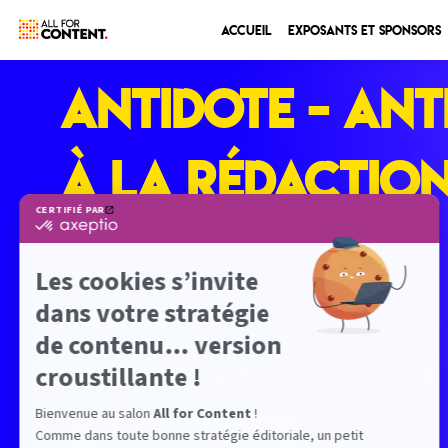
Accueil
Exposants et sponsors
ANTIDOTE - Ant
à la rédaction 
2 juil. 2026
—
11:20
-
11:50
Seine 7
Atelier
IA et Productivité éditoriale
Content Factory et Organisation
RETOUR PROGRAMME