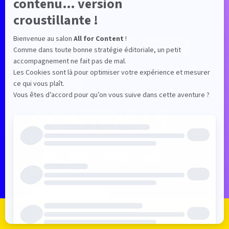
pour
rentabiliser
son
contenu ?
2 juil. 2026
—
13:45
-
14:30
Seine 10
Conférence applicative
Content Performance et ROI
Je m'inscris
Je me connecte
Le programme
Les exposants