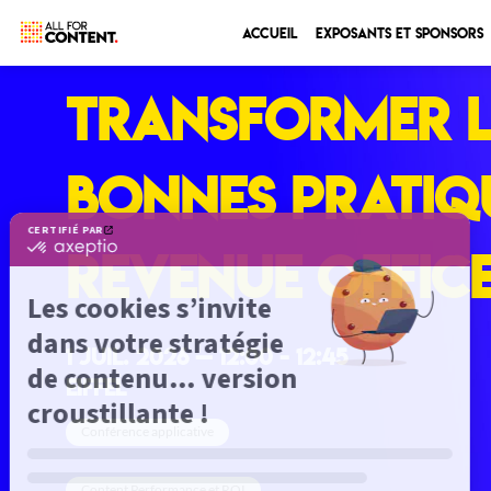
Accueil
Exposants et sponsors
Transformer l’
bonnes pratiqu
Revenue Office
1 juil. 2026
—
12:00
-
12:45
Eiffel
Conférence applicative
Content Performance et ROI