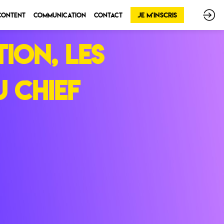
Je m'inscris
 Content
Communication
Contact
ion, les
 Chief