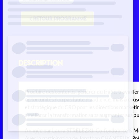
RETOUR PROGRAMME
Description
Produire des contenus, générer du trafic, travailler 
opportunités non pas faute d’audience, mais à cause
et stratégique du CRO pour les directions marketin
améliorer la transformation sans augmenter ses bu
Animée par Laura STRELEZKI, Co-fondatrice & M
Avec la participation de Jonathan CHANTEUX, P