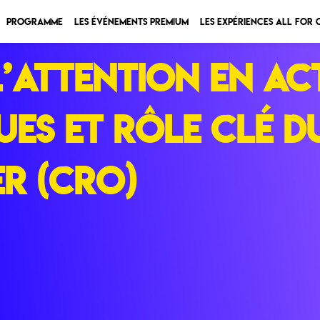
Programme
Les Événements Premium
Les expériences All for
attention en act
es et rôle clé du
r (CRO)