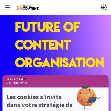
Future of
Content
Organisation
2026
2 juil. 2026
—
09:15
-
10:15
Seine 10