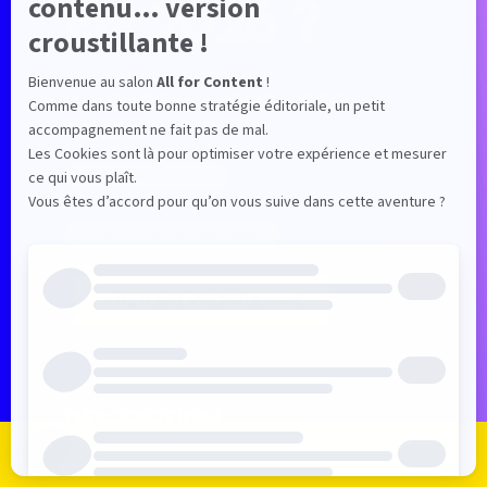
en 2026 ?
2 juil. 2026
—
10:45
-
11:30
Seine 10
Conférence stratégique
Content Factory et Organisation
RETOUR PROGRAMME
Description
Je m'inscris
Je me connecte
Le programme
Les exposants