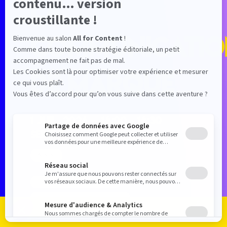
la
communicatio
de marque
1 juil. 2026
—
14:00
-
14:30
Seine 7
Atelier
Content Performance et ROI
Content Factory et Organisation
Je m'inscris
Je me connecte
Le programme
Les exposants