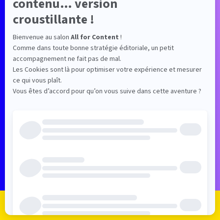
chez Textbroker, créée en 2005 et
initialement spécialisée dans la rédaction de
contenus toutes langues. Avec ses bureaux à
Mainz, en Allemagne et à Las Vegas aux
Etats-Unis, l’entreprise est résolument
tournée vers les stratégies SEO / GEO à
l’international.
Avec ses 13 années d'expérience dans le
marketing digital, Zohra accompagne ses
clients dans la mise en oeuvre des services
dédiés au SEO/GEO :
- rédaction et traduction toutes langues,
- campagnes Reddit,
- marketing d’influence avec un réseau de
rédacteurs experts et nano influenceurs,
- stratégies SEO/GEO à l’international.
Je m'inscris
Je me connecte
Le programme
Les exposants
Elle intervient lors de conférences