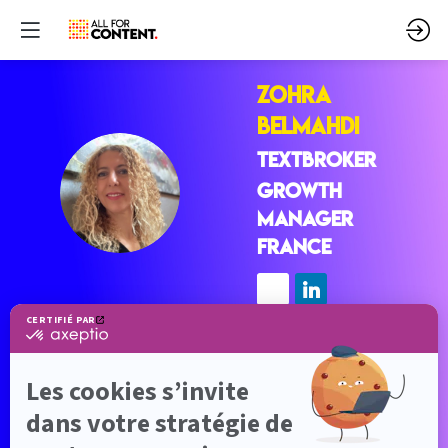
Zohra
BELMAHDI
TEXTBROKER
ZB
Growth
Manager
France
Description
Depuis 2013, Zohra est Responsable France