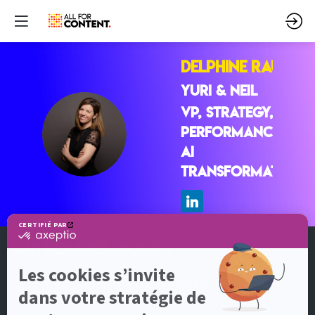
Delphine
RAULT
YURI & NEIL
VP, Strategy,
DR
Performance &
AI
Transformation
QUI SOMMES-NOUS ?
All for Content est un événement organisé par
DotEvents