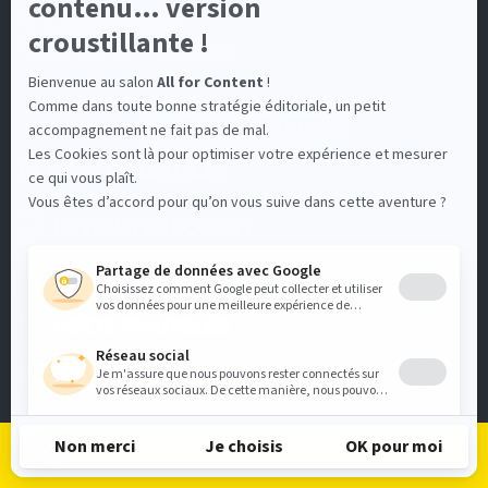
5, allée de Fleury
92130 Issy-les-Moulineaux
Nous contacter
COMMUNICATION
Devenir Exposant
Espace Presse
Infos pratiques
RETROUVEZ-NOUS
Pour vous tenir au courant de toutes les actus d'All for
Content
Je m'inscris
Je me connecte
Le programme
Les exposants