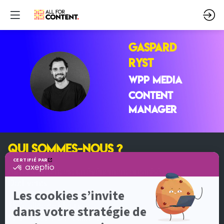
Gaspard
RYST
GR
WPP MEDIA
Content
Manager
QUI SOMMES-NOUS ?
All for Content est un événement organisé par
DotEvents
5, allée de Fleury
92130 Issy-les-Moulineaux