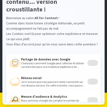
Nous contacter
COMMUNICATION
Devenir Exposant
Espace Presse
Infos pratiques
RETROUVEZ-NOUS
Pour vous tenir au courant de toutes les actus d'All for
Content
Je m'inscris
Je me connecte
Le programme
Les exposants