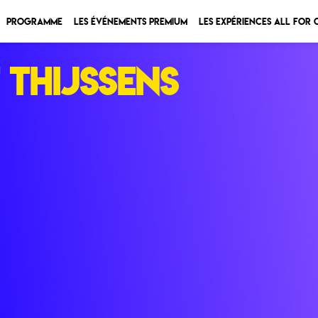
Programme
Les Événements Premium
Les expériences All for
THIJSSENS