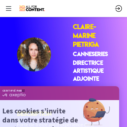
Claire-
Marine
PIETRIGA
CP
CANNESERIES
Directrice
Artistique
Adjointe
Description
Forte de treize ans d'expérience dans