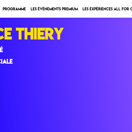
Programme
Les Événements Premium
Les expériences All for
ce
THIERY
É
iale