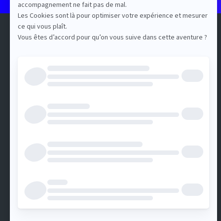
QUI SOMMES-NOUS ?
All for Content est un événement
organisé par DotEvents
5, allée de Fleury
92130 Issy-les-Moulineaux
Nous contacter