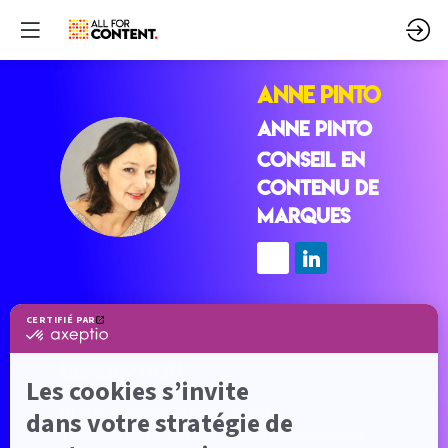
Anne
PINTO
ANNE PINTO
Conseil en
AP
contenu de
marques
Description
Brand Voice et Brand Content.
J'accompagne depuis 20 ans les directions