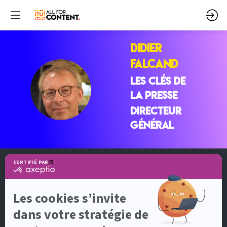
Didier
FALCAND
LES CLÉS DE
DF
LA PRESSE
Directeur
général
QUI SOMMES-NOUS ?
All for Content est un événement organisé par
DotEvents
5, allée de Fleury