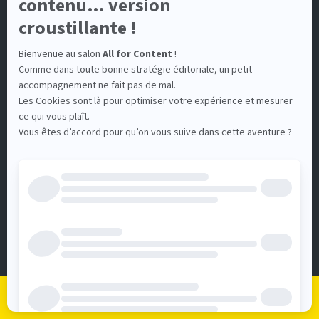
92130 Issy-les-Moulineaux
Nous contacter
COMMUNICATION
Devenir Exposant
Espace Presse
Infos pratiques
RETROUVEZ-NOUS
Pour vous tenir au courant de toutes les actus d'All for
Content
Je m'inscris
Je me connecte
Le programme
Les exposants