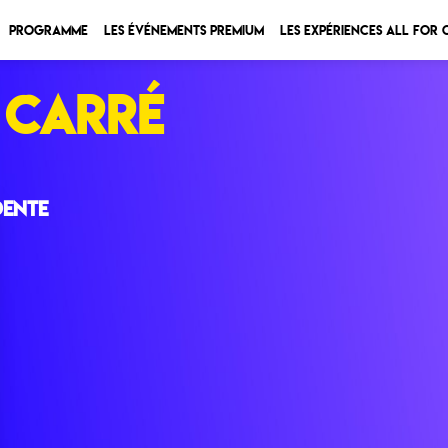
Programme
Les Événements Premium
Les expériences All for
CARRÉ
dente