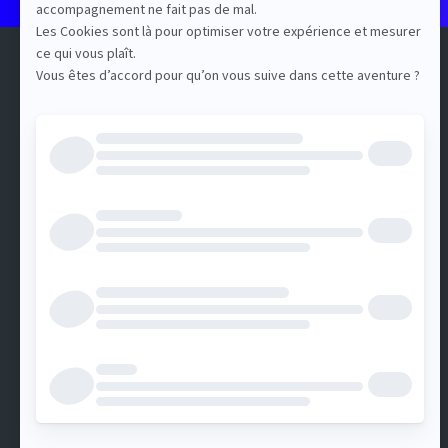
QUI SOMMES-NOUS ?
All for Content est un événement
organisé par DotEvents
5, allée de Fleury
92130 Issy-les-Moulineaux
Nous contacter