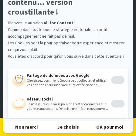
5, allée de Fleury
92130 Issy-les-Moulineaux
Nous contacter
COMMUNICATION
Devenir Exposant
Espace Presse
Infos pratiques
RETROUVEZ-NOUS
Pour vous tenir au courant de toutes les actus d'All for
Content
Je m'inscris
Je me connecte
Le programme
Les exposants