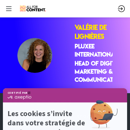
Valérie
DE
LIGNIÈRES
PLUXEE
VDL
INTERNATIONAL
Head of Digital,
Marketing &
Communication
QUI SOMMES-NOUS ?
All for Content est un événement organisé par
DotEvents