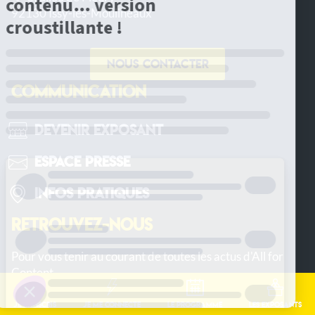
92130 Issy-les-Moulineaux
Nous contacter
COMMUNICATION
Devenir Exposant
Espace Presse
Infos pratiques
RETROUVEZ-NOUS
Pour vous tenir au courant de toutes les actus d'All for
Content
Je m'inscris
Je me connecte
Le programme
Les exposants