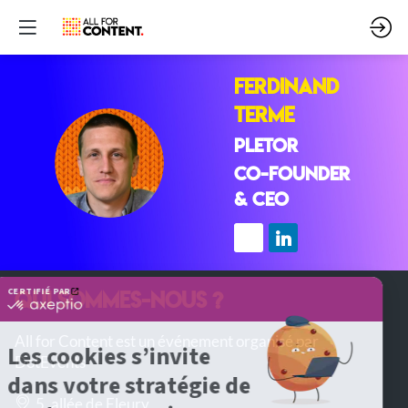
Ferdinand
TERME
PLETOR
FT
Co-Founder
& CEO
QUI SOMMES-NOUS ?
All for Content est un événement organisé par
DotEvents
5, allée de Fleury