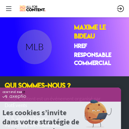
Maxime
LE
BIDEAU
MLB
HREF
Responsable
Commercial
QUI SOMMES-NOUS ?
All for Content est un événement organisé par
DotEvents
5, allée de Fleury
92130 Issy-les-Moulineaux