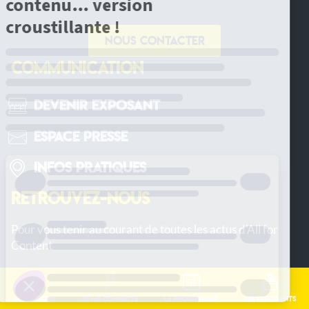
Nous contacter
COMMUNICATION
Devenir Exposant
Espace Presse
Infos pratiques
RETROUVEZ-NOUS
Pour vous tenir au courant de toutes les actus d'All for
Content
Je m'inscris
Je me connecte
Le programme
Les exposants