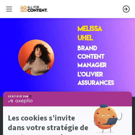
Melissa
UHEL
Brand
MU
Content
Manager
L'OLIVIER
ASSURANCES
QUI SOMMES-NOUS ?
All for Content est un événement organisé par
DotEvents