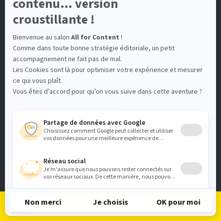
5, allée de Fleury
92130 Issy-les-Moulineaux
Nous contacter
COMMUNICATION
Devenir Exposant
Espace Presse
Infos pratiques
RETROUVEZ-NOUS
Pour vous tenir au courant de toutes les actus d'All for
Content
Je m'inscris
Je me connecte
Le programme
Les exposants