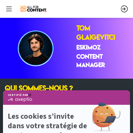
Tom
GLAIGEVITCH
TG
ESKIMOZ
Content
Manager
QUI SOMMES-NOUS ?
All for Content est un événement organisé par
DotEvents
5, allée de Fleury
92130 Issy-les-Moulineaux