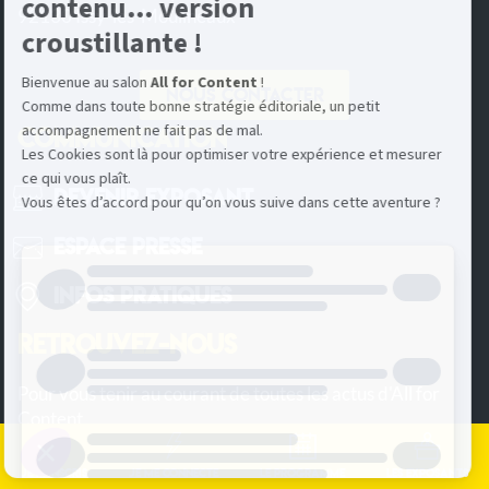
92130 Issy-les-Moulineaux
Nous contacter
COMMUNICATION
Devenir Exposant
Espace Presse
Infos pratiques
RETROUVEZ-NOUS
Pour vous tenir au courant de toutes les actus d'All for
Content
Je m'inscris
Je me connecte
Le programme
Les exposants