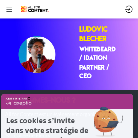
Ludovic
BLECHER
WHITEBEARD
LB
/ IDATION
Partner /
CEO
QUI SOMMES-NOUS ?
All for Content est un événement organisé par
DotEvents
5, allée de Fleury