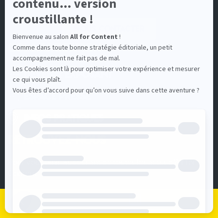
Nous contacter
COMMUNICATION
Devenir Exposant
Espace Presse
Infos pratiques
RETROUVEZ-NOUS
Pour vous tenir au courant de toutes les actus d'All for
Content
Je m'inscris
Je me connecte
Le programme
Les exposants