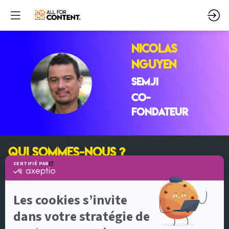
Nicolas
NGUYEN
NN
SEMJI
Co-
fondateur
QUI SOMMES-NOUS ?
All for Content est un événement organisé par
DotEvents
5, allée de Fleury
92130 Issy-les-Moulineaux