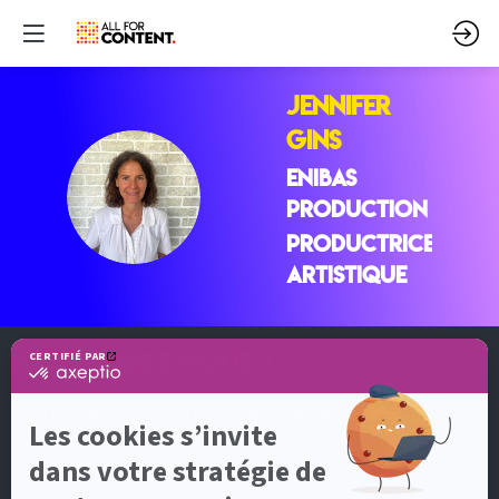
Jennifer
GINS
ENIBAS
JG
PRODUCTION
Productrice
Artistique
QUI SOMMES-NOUS ?
All for Content est un événement organisé par
DotEvents
5, allée de Fleury