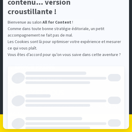
92130 Issy-les-Moulineaux
Nous contacter
COMMUNICATION
Devenir Exposant
Espace Presse
Infos pratiques
RETROUVEZ-NOUS
Pour vous tenir au courant de toutes les actus d'All for
Content
Je m'inscris
Je me connecte
Le programme
Les exposants