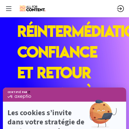
Réintermédiati
confiance
et retour
du print à
l'ère de l'IA