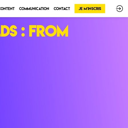
Je m'inscris
 Content
Communication
Contact
ds : from