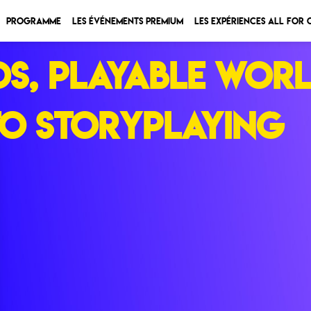
Programme
Les Événements Premium
Les expériences All for
s, playable worl
to storyplaying