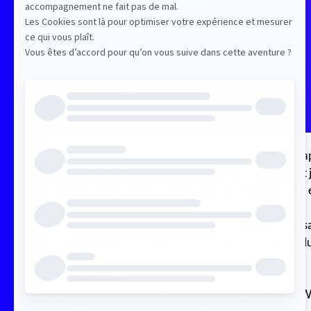
Description
Le gaming a réécrit les règles du contenu : on ne cap
live… une grammaire que 40 millions de joueurs et jo
attention plus active, un engagement plus profon
Cette conférence aura pour but d’explorer ce passag
l'engagement : des marques que l'on ne regarde plus
Animée par :
- Lucas DEVIENNE, Creative strategy director -