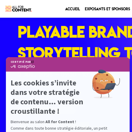
Accueil
Exposants et sponsors
Playable brand
storytelling 
2 juil. 2026
—
09:30
-
10:15
Seine 1
Conférence stratégique
Formats narratifs et Expériences
RETOUR PROGRAMME