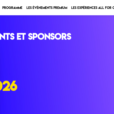
Programme
Les Événements Premium
Les expériences All for
nts et sponsors
026