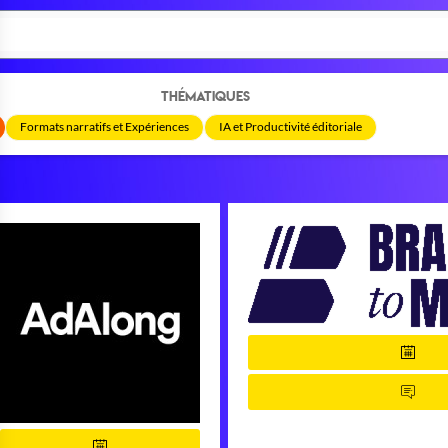
THÉMATIQUES
Formats narratifs et Expériences
IA et Productivité éditoriale